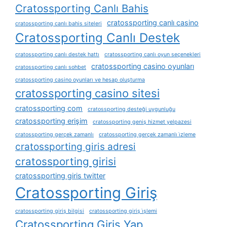
Cratossporting Canlı Bahis
cratossporting canlı casino
cratossporting canlı bahis siteleri
Cratossporting Canlı Destek
cratossporting canlı destek hattı
cratossporting canlı oyun seçenekleri
cratossporting casino oyunları
cratossporting canlı sohbet
cratossporting casino oyunları ve hesap oluşturma
cratossporting casino sitesi
cratossporting com
cratossporting desteği uygunluğu
cratossporting erişim
cratossporting geniş hizmet yelpazesi
cratossporting gerçek zamanlı
cratossporting gerçek zamanlı i̇zleme
cratossporting giris adresi
cratossporting girisi
cratossporting giris twitter
Cratossporting Giriş
cratossporting giriş bilgisi
cratossporting giriş i̇şlemi
Cratossporting Giriş Yap