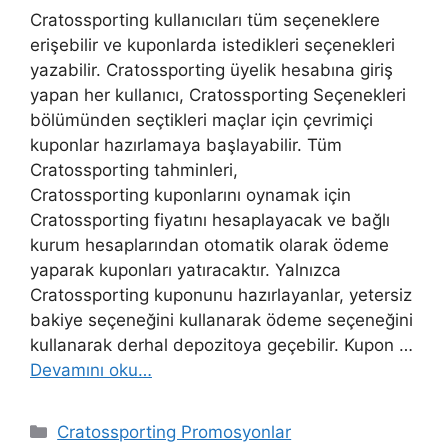
Cratossporting kullanıcıları tüm seçeneklere
erişebilir ve kuponlarda istedikleri seçenekleri
yazabilir. Cratossporting üyelik hesabına giriş
yapan her kullanıcı, Cratossporting Seçenekleri
bölümünden seçtikleri maçlar için çevrimiçi
kuponlar hazırlamaya başlayabilir. Tüm
Cratossporting tahminleri,
Cratossporting kuponlarını oynamak için
Cratossporting fiyatını hesaplayacak ve bağlı
kurum hesaplarından otomatik olarak ödeme
yaparak kuponları yatıracaktır. Yalnızca
Cratossporting kuponunu hazırlayanlar, yetersiz
bakiye seçeneğini kullanarak ödeme seçeneğini
kullanarak derhal depozitoya geçebilir. Kupon …
Devamını oku…
Kategoriler
Cratossporting Promosyonlar