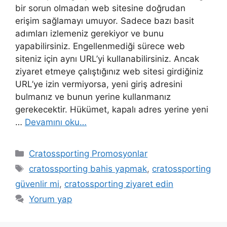
bir sorun olmadan web sitesine doğrudan
erişim sağlamayı umuyor. Sadece bazı basit
adımları izlemeniz gerekiyor ve bunu
yapabilirsiniz. Engellenmediği sürece web
siteniz için aynı URL’yi kullanabilirsiniz. Ancak
ziyaret etmeye çalıştığınız web sitesi girdiğiniz
URL’ye izin vermiyorsa, yeni giriş adresini
bulmanız ve bunun yerine kullanmanız
gerekecektir. Hükümet, kapalı adres yerine yeni
…
Devamını oku…
Kategoriler
Cratossporting Promosyonlar
Etiketler
cratossporting bahis yapmak
,
cratossporting
güvenlir mi
,
cratossporting ziyaret edin
Yorum yap