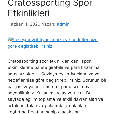
Cratossporting Spor
Etkinlikleri
Haziran 4, 2026
Yazarı:
admin
Cratossporting spor etkinlikleri canlı spor
etkinliklerine bahse girebilir ve para kazanma
şansınız olabilir. Sözleşmeyi ihtiyaçlarınıza ve
hedeflerinize göre değiştirebilirsiniz. Sorunun bir
parçası veya çözümün bir parçası olmayı
seçebilirsiniz. Kullanımı kolay ve ucuz. Bu
sayfada eğilim toplama ve etkili davranışları ve
ortak noktaları vurgulamak için alanları
keşfetme fırsatına sahip olacaksınız.