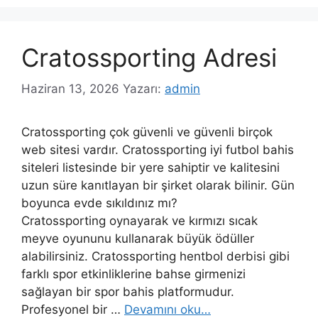
Cratossporting Adresi
Haziran 13, 2026
Yazarı:
admin
Cratossporting çok güvenli ve güvenli birçok
web sitesi vardır. Cratossporting iyi futbol bahis
siteleri listesinde bir yere sahiptir ve kalitesini
uzun süre kanıtlayan bir şirket olarak bilinir. Gün
boyunca evde sıkıldınız mı?
Cratossporting oynayarak ve kırmızı sıcak
meyve oyununu kullanarak büyük ödüller
alabilirsiniz. Cratossporting hentbol derbisi gibi
farklı spor etkinliklerine bahse girmenizi
sağlayan bir spor bahis platformudur.
Profesyonel bir …
Devamını oku…