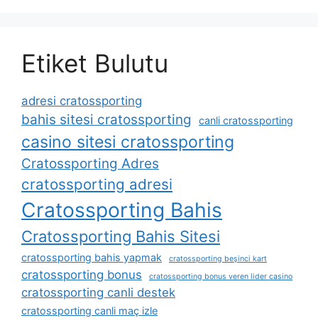
Etiket Bulutu
adresi cratossporting
bahis sitesi cratossporting
canli cratossporting
casino sitesi cratossporting
Cratossporting Adres
cratossporting adresi
Cratossporting Bahis
Cratossporting Bahis Sitesi
cratossporting bahis yapmak
cratossporting beşinci kart
cratossporting bonus
cratossporting bonus veren lider casino
cratossporting canli destek
cratossporting canli maç izle