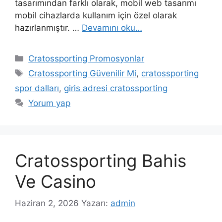
tasarımından farklı olarak, mobil web tasarımı
mobil cihazlarda kullanım için özel olarak
hazırlanmıştır. …
Devamını oku…
Kategoriler
Cratossporting Promosyonlar
Etiketler
Cratossporting Güvenilir Mi
,
cratossporting
spor dalları
,
giris adresi cratossporting
Yorum yap
Cratossporting Bahis
Ve Casino
Haziran 2, 2026
Yazarı:
admin