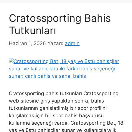
Cratossporting Bahis
Tutkunları
Haziran 1, 2026
Yazarı:
admin
Cratossporting bahis tutkunları Cratossporting
web sitesine giriş yaptıktan sonra, bahis
tutkunlarının genişletilmiş bir spor profilini
karşılamak için bir spor bahis başvurusu
kullanma seçeneği vardır. Cratossporting Bet, 18
yaş ve üstü bahisçiler sunar ve kullanıcılara iki