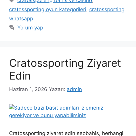
cratossporting bahis ve casino
,
cratossporting oyun kategorileri
,
cratossporting
whatsapp
Yorum yap
Cratossporting Ziyaret
Edin
Haziran 1, 2026
Yazarı:
admin
Cratossporting ziyaret edin seobahis, herhangi