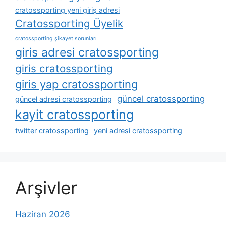
cratossporting yeni giriş adresi
Cratossporting Üyelik
cratossporting şikayet sorunları
giris adresi cratossporting
giris cratossporting
giris yap cratossporting
güncel cratossporting
güncel adresi cratossporting
kayit cratossporting
twitter cratossporting
yeni adresi cratossporting
Arşivler
Haziran 2026