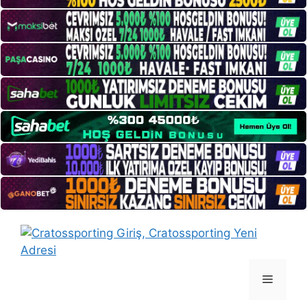
İçeriğe
atla
Menü