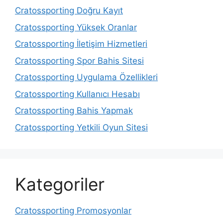
Cratossporting Doğru Kayıt
Cratossporting Yüksek Oranlar
Cratossporting İletişim Hizmetleri
Cratossporting Spor Bahis Sitesi
Cratossporting Uygulama Özellikleri
Cratossporting Kullanıcı Hesabı
Cratossporting Bahis Yapmak
Cratossporting Yetkili Oyun Sitesi
Kategoriler
Cratossporting Promosyonlar