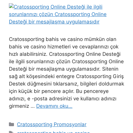
Cratossporting bahis ve casino mümkün olan
bahis ve casino hizmetleri ve cevaplarınızı çok
hızlı alabilirsiniz. Cratossporting Online Desteği
ile ilgili sorunlarınızı çözün Cratossporting Online
Desteği bir mesajlaşma uygulamasıdır. Sitenin
sağ alt köşesindeki entegre Cratossporting Giriş
Destek düğmesini tıklarsanız, bilgileri doldurmak
için küçük bir pencere açılır. Bu pencereye
adınızı, e -posta adresinizi ve kullanıcı adınızı
girmeniz …
Devamını oku…
Kategoriler
Cratossporting Promosyonlar
Etiketler